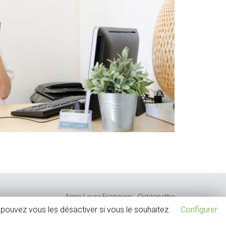
Anne-Laure Frangioni - Ostéopathe
pouvez vous les désactiver si vous le souhaitez.
Configurer
206 chemin du Merlancon, 13400 Aubagne
09 83 37 72 60