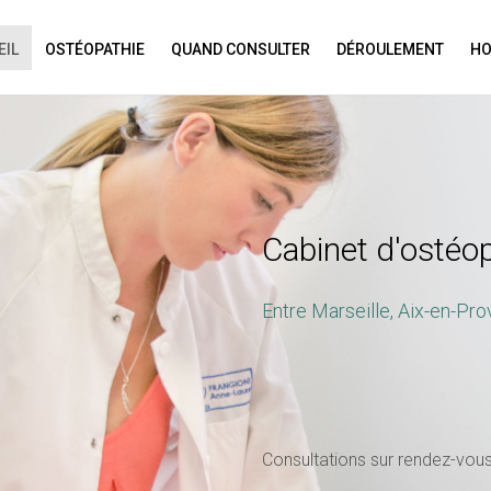
EIL
OSTÉOPATHIE
QUAND CONSULTER
DÉROULEMENT
HO
N APPOINTMENT
ng this booking, you will receive a booking confirmat
Cabinet d'ostéo
Entre Marseille, Aix-en-Pr
Consultations sur rendez-vou