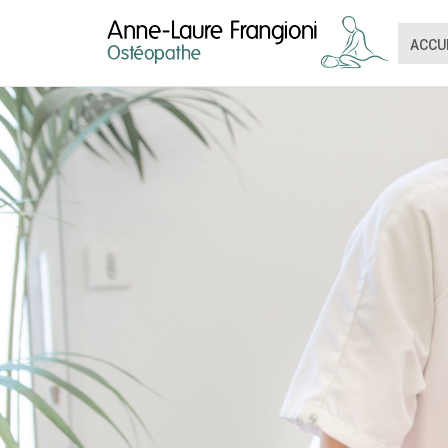
ACCU
REQUEST A
Upon completi
[booked-calendar]