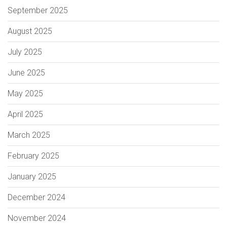
September 2025
August 2025
July 2025
June 2025
May 2025
April 2025
March 2025
February 2025
January 2025
December 2024
November 2024