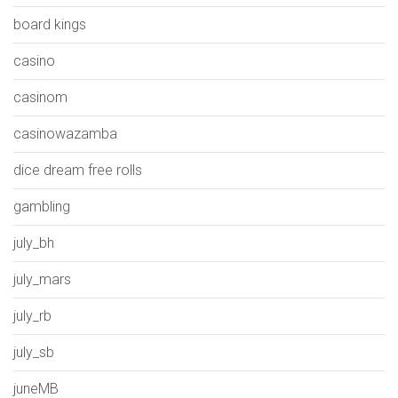
board kings
casino
casinom
casinowazamba
dice dream free rolls
gambling
july_bh
july_mars
july_rb
july_sb
juneMB