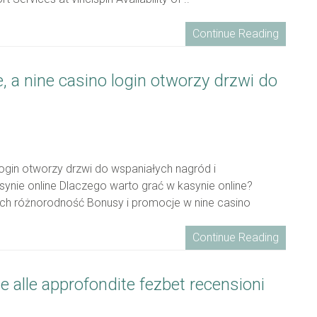
Continue Reading
, a nine casino login otworzy drzwi do
 login otworzy drzwi do wspaniałych nagród i
ynie online Dlaczego warto grać w kasynie online?
ich różnorodność Bonusy i promocje w nine casino
Continue Reading
 alle approfondite fezbet recensioni