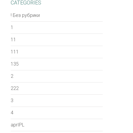
CATEGORIES
! Без рубрики
1
11
111
135
2
222
3
4
aprIPL