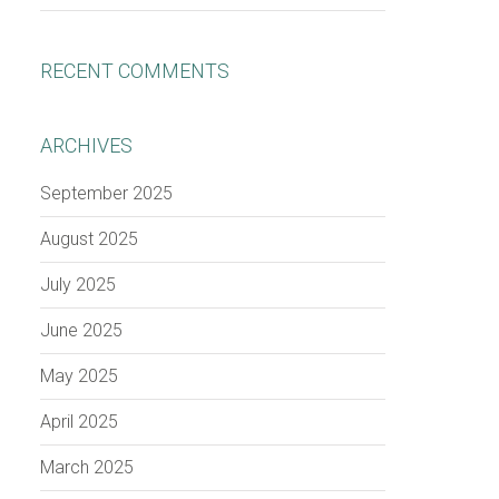
RECENT COMMENTS
ARCHIVES
September 2025
August 2025
July 2025
June 2025
May 2025
April 2025
March 2025