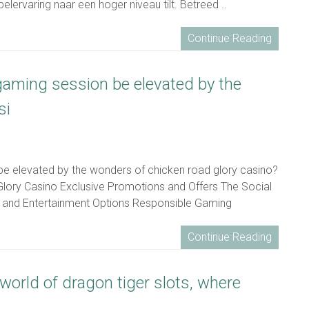
lervaring naar een hoger niveau tilt. Betreed ..
Continue Reading
gaming session be elevated by the
si
be elevated by the wonders of chicken road glory casino?
lory Casino Exclusive Promotions and Offers The Social
 and Entertainment Options Responsible Gaming
Continue Reading
world of dragon tiger slots, where