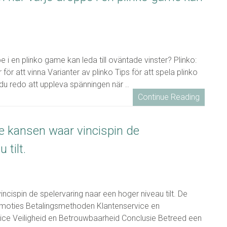
 i en plinko game kan leda till oväntade vinster? Plinko:
för att vinna Varianter av plinko Tips för att spela plinko
du redo att uppleva spänningen när ..
Continue Reading
e kansen waar vincispin de
 tilt.
cispin de spelervaring naar een hoger niveau tilt. De
omoties Betalingsmethoden Klantenservice en
ice Veiligheid en Betrouwbaarheid Conclusie Betreed een