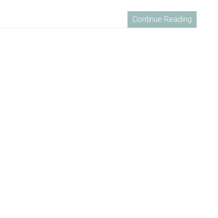
Continue Reading