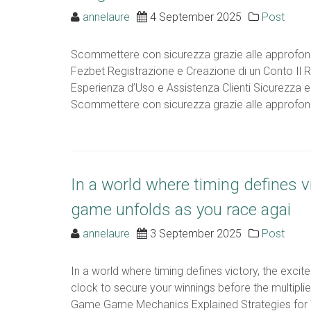
annelaure
4 September 2025
Post
Scommettere con sicurezza grazie alle approfondi
Fezbet Registrazione e Creazione di un Conto Il 
Esperienza d’Uso e Assistenza Clienti Sicurezza 
Scommettere con sicurezza grazie alle approfondit
In a world where timing defines vi
game unfolds as you race agai
annelaure
3 September 2025
Post
In a world where timing defines victory, the exci
clock to secure your winnings before the multipli
Game Game Mechanics Explained Strategies for W