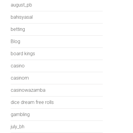
august_pb
bahisyasal
betting
Blog
board kings
casino
casinom
casinowazamba
dice dream free rolls
gambling
july_bh