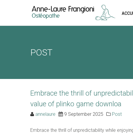
ACCU
REQUEST A
Upon completi
POST
[booked-calendar]
Embrace the thrill of unpredictabi
value of plinko game downloa
annelaure
9 September 2025
Post
Embrace the thrill of unpredictability while enjo