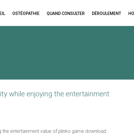
EIL
OSTÉOPATHIE
QUAND CONSULTER
DÉROULEMENT
HO
N APPOINTMENT
ng this booking, you will receive a booking confirmat
lity while enjoying the entertainment
ying the entertainment value of plinko game download