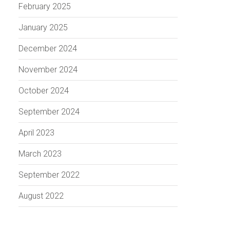
February 2025
January 2025
December 2024
November 2024
October 2024
September 2024
April 2023
March 2023
September 2022
August 2022