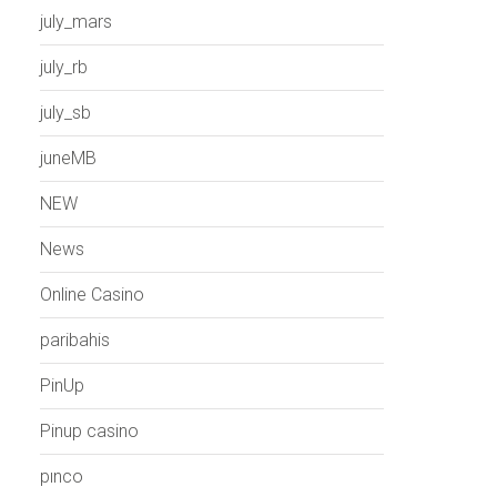
july_mars
july_rb
july_sb
juneMB
NEW
News
Online Casino
paribahis
PinUp
Pinup casino
pınco