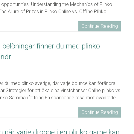
e opportunities. Understanding the Mechanics of Plinko
 Allure of Prizes in Plinko Online vs. Offline Plinko:
Continue Reading
belöningar finner du med plinko
ändr
r du med plinko sverige, där varje bounce kan förändra
rar Strategier för att öka dina vinstchanser Online plinko vs
 plinko Sammanfattning En spännande resa mot oväntade
Continue Reading
n när varje droppe i en plinko game kan