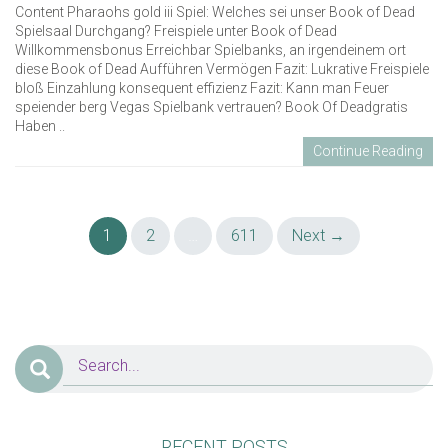
Content Pharaohs gold iii Spiel: Welches sei unser Book of Dead
Spielsaal Durchgang? Freispiele unter Book of Dead
Willkommensbonus Erreichbar Spielbanks, an irgendeinem ort
diese Book of Dead Aufführen Vermögen Fazit: Lukrative Freispiele
bloß Einzahlung konsequent effizienz Fazit: Kann man Feuer
speiender berg Vegas Spielbank vertrauen? Book Of Deadgratis
Haben ..
Continue Reading
Posts
1
2
…
611
Next →
navigation
RECENT POSTS