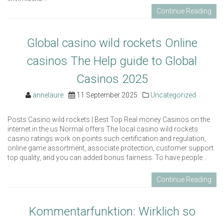
Continue Reading
Global casino wild rockets Online
casinos The Help guide to Global
Casinos 2025
annelaure
11 September 2025
Uncategorized
Posts Casino wild rockets | Best Top Real money Casinos on the
internet in the us Normal offers The local casino wild rockets
casino ratings work on points such certification and regulation,
online game assortment, associate protection, customer support
top quality, and you can added bonus fairness. To have people ..
Continue Reading
Kommentarfunktion: Wirklich so