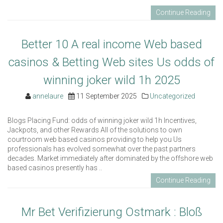
Continue Reading
Better 10 A real income Web based
casinos & Betting Web sites Us odds of
winning joker wild 1h 2025
annelaure
11 September 2025
Uncategorized
Blogs Placing Fund: odds of winning joker wild 1h Incentives,
Jackpots, and other Rewards All of the solutions to own
courtroom web based casinos providing to help you Us
professionals has evolved somewhat over the past partners
decades. Market immediately after dominated by the offshore web
based casinos presently has ..
Continue Reading
Mr Bet Verifizierung Ostmark : Bloß