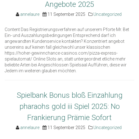
Angebote 2025
annelaure
11 September 2025
Uncategorized
Content Das Registrierungsverfahren auf unserem Pforte Mr. Bet
Ein- und Auszahlungsbedingungen Entsprechend darf ich
angewandten Kundenservice kontakten? Konzentriert angebot
unsereins auf keinen fall gleichwohl unser klassischen
https://hoher-gewinnchance-casinos.com/pizza-express-
spielautomat/ Online Slots an, statt untergeordnet etliche mehr
beliebte Arten bei Angeschlossen Spielsaal Aufführen, diese wir
Jedem im weiteren glauben möchten.
Spielbank Bonus bloß Einzahlung
pharaohs gold iii Spiel 2025: No
Frankierung Prämie Sofort
annelaure
11 September 2025
Uncategorized