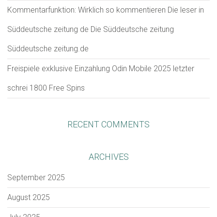
Kommentarfunktion: Wirklich so kommentieren Die leser in
Süddeutsche zeitung de Die Süddeutsche zeitung
Süddeutsche zeitung.de
Freispiele exklusive Einzahlung Odin Mobile 2025 letzter
schrei 1800 Free Spins
RECENT COMMENTS
ARCHIVES
September 2025
August 2025