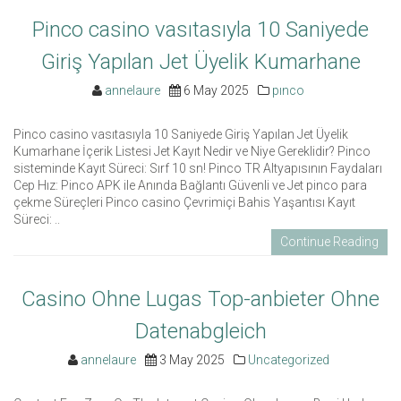
Pinco casino vasıtasıyla 10 Saniyede
Giriş Yapılan Jet Üyelik Kumarhane
annelaure
6 May 2025
pınco
Pinco casino vasıtasıyla 10 Saniyede Giriş Yapılan Jet Üyelik
Kumarhane İçerik Listesi Jet Kayıt Nedir ve Niye Gereklidir? Pinco
sisteminde Kayıt Süreci: Sırf 10 sn! Pinco TR Altyapısının Faydaları
Cep Hız: Pinco APK ile Anında Bağlantı Güvenli ve Jet pinco para
çekme Süreçleri Pinco casino Çevrimiçi Bahis Yaşantısı Kayıt
Süreci: ..
Continue Reading
Casino Ohne Lugas Top-anbieter Ohne
Datenabgleich
annelaure
3 May 2025
Uncategorized