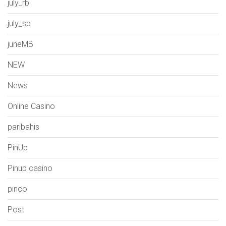
july_rb
july_sb
juneMB
NEW
News
Online Casino
paribahis
PinUp
Pinup casino
pınco
Post