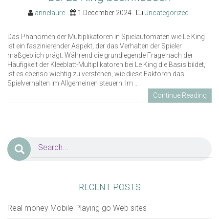
annelaure
1 December 2024
Uncategorized
Das Phänomen der Multiplikatoren in Spielautomaten wie Le King
ist ein faszinierender Aspekt, der das Verhalten der Spieler
maßgeblich prägt. Während die grundlegende Frage nach der
Häufigkeit der Kleeblatt-Multiplikatoren bei Le King die Basis bildet,
ist es ebenso wichtig zu verstehen, wie diese Faktoren das
Spielverhalten im Allgemeinen steuern. Im ..
Continue Reading
RECENT POSTS
Real money Mobile Playing go Web sites