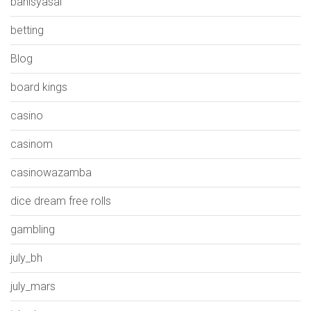
bahisyasal
betting
Blog
board kings
casino
casinom
casinowazamba
dice dream free rolls
gambling
july_bh
july_mars