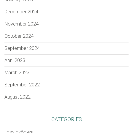
December 2024
November 2024
October 2024
September 2024
April 2023
March 2023
September 2022
August 2022
CATEGORIES
! Без рубрики