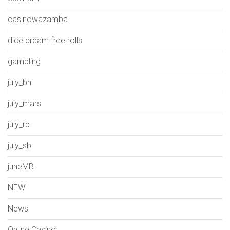
casinowazamba
dice dream free rolls
gambling
july_bh
july_mars
july_rb
july_sb
juneMB
NEW
News
Online Casino