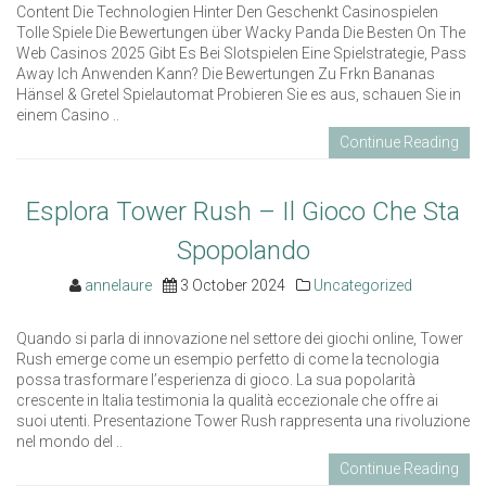
Content Die Technologien Hinter Den Geschenkt Casinospielen
Tolle Spiele Die Bewertungen über Wacky Panda Die Besten On The
Web Casinos 2025 Gibt Es Bei Slotspielen Eine Spielstrategie, Pass
Away Ich Anwenden Kann? Die Bewertungen Zu Frkn Bananas
Hänsel & Gretel Spielautomat Probieren Sie es aus, schauen Sie in
einem Casino ..
Continue Reading
Esplora Tower Rush – Il Gioco Che Sta
Spopolando
annelaure
3 October 2024
Uncategorized
Quando si parla di innovazione nel settore dei giochi online, Tower
Rush emerge come un esempio perfetto di come la tecnologia
possa trasformare l’esperienza di gioco. La sua popolarità
crescente in Italia testimonia la qualità eccezionale che offre ai
suoi utenti. Presentazione Tower Rush rappresenta una rivoluzione
nel mondo del ..
Continue Reading