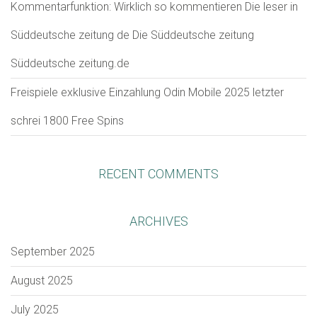
Kommentarfunktion: Wirklich so kommentieren Die leser in
Süddeutsche zeitung de Die Süddeutsche zeitung
Süddeutsche zeitung.de
Freispiele exklusive Einzahlung Odin Mobile 2025 letzter
schrei 1800 Free Spins
RECENT COMMENTS
ARCHIVES
September 2025
August 2025
July 2025