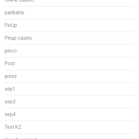
paribahis
PinUp
Pinup casino
pınco
Post
press
sep1
sep3
sep4
Text KZ