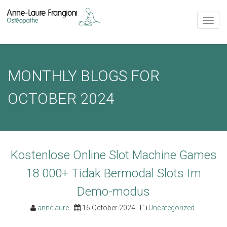
REQUEST AN APPOINTMENT
Toggle
naviga
Upon completing this booking, you will receive a booking
confirmation!
MONTHLY BLOGS FOR
[booked-calendar]
OCTOBER 2024
Kostenlose Online Slot Machine Games
18 000+ Tidak Bermodal Slots Im
Demo-modus
annelaure
16 October 2024
Uncategorized