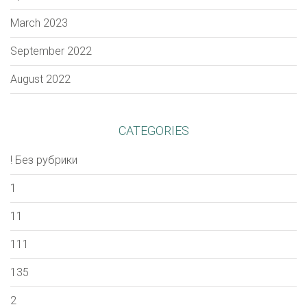
March 2023
September 2022
August 2022
CATEGORIES
! Без рубрики
1
11
111
135
2