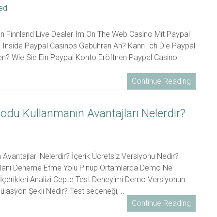
ed
In Finnland Live Dealer Im On The Web Casino Mit Paypal
n Inside Paypal Casinos Gebühren An? Kann Ich Die Paypal
? Wie Sie Ein Paypal Konto Eröffnen Paypal Casino
Continue Reading
du Kullanmanın Avantajları Nelerdir?
o
antajları Nelerdir? İçerik Ücretsiz Versiyonu Nedir?
 planı Deneme Etme Yolu Pinup Ortamlarda Demo Ne
i İçerikleri Analizi Cepte Test Deneyimi Demo Versiyonun
lasyon Şekli Nedir? Test seçeneği, ..
Continue Reading