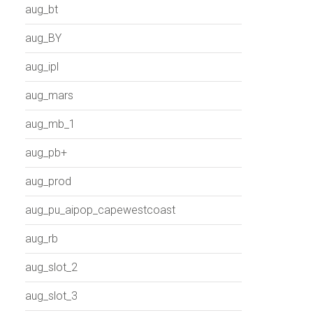
aug_bt
aug_BY
aug_ipl
aug_mars
aug_mb_1
aug_pb+
aug_prod
aug_pu_aipop_capewestcoast
aug_rb
aug_slot_2
aug_slot_3