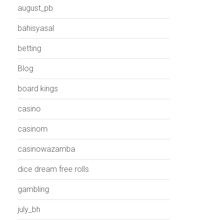
august_pb
bahisyasal
betting
Blog
board kings
casino
casinom
casinowazamba
dice dream free rolls
gambling
july_bh