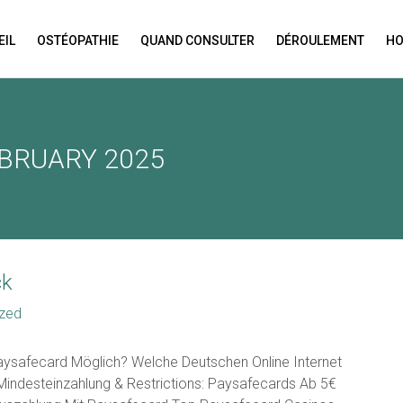
EIL
OSTÉOPATHIE
QUAND CONSULTER
DÉROULEMENT
HO
N APPOINTMENT
ng this booking, you will receive a booking confirmat
BRUARY 2025
ck
ized
Paysafecard Möglich? Welche Deutschen Online Internet
indesteinzahlung & Restrictions: Paysafecards Ab 5€