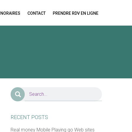
NORAIRES
CONTACT
PRENDRE RDV EN LIGNE
ion!
RECENT POSTS
Real money Mobile Playing go Web sites