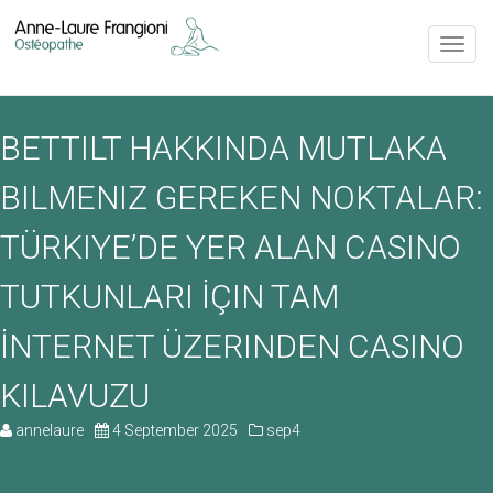
REQUEST AN APPOINTMENT
Toggle
naviga
Upon completing this booking, you will receive a booking
confirmation!
BETTILT HAKKINDA MUTLAKA
[booked-calendar]
BILMENIZ GEREKEN NOKTALAR:
TÜRKIYE’DE YER ALAN CASINO
TUTKUNLARI İÇIN TAM
İNTERNET ÜZERINDEN CASINO
KILAVUZU
annelaure
4 September 2025
sep4