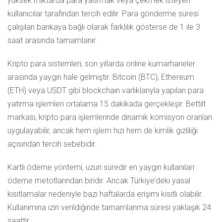
yüksek miktarda para yatırmak veya çekmek isteyen
kullanıcılar tarafından tercih edilir. Para gönderme süresi
çalışılan bankaya bağlı olarak farklılık gösterse de 1 ile 3
saat arasında tamamlanır.
Kripto para sistemleri, son yıllarda online kumarhaneler
arasında yaygın hale gelmiştir. Bitcoin (BTC), Ethereum
(ETH) veya USDT gibi blockchain varlıklarıyla yapılan para
yatırma işlemleri ortalama 15 dakikada gerçekleşir. Bettilt
markası, kripto para işlemlerinde dinamik komisyon oranları
uygulayabilir, ancak hem işlem hızı hem de kimlik gizliliği
açısından tercih sebebidir.
Kartlı ödeme yöntemi, uzun süredir en yaygın kullanılan
ödeme metotlarından biridir. Ancak Türkiye’deki yasal
kısıtlamalar nedeniyle bazı haftalarda erişimi kısıtlı olabilir.
Kullanımına izin verildiğinde tamamlanma süresi yaklaşık 24
saattir.