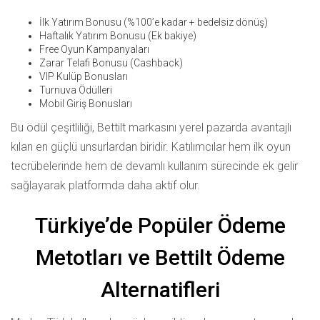
İlk Yatırım Bonusu (%100’e kadar + bedelsiz dönüş)
Haftalık Yatırım Bonusu (Ek bakiye)
Free Oyun Kampanyaları
Zarar Telafi Bonusu (Cashback)
VIP Kulüp Bonusları
Turnuva Ödülleri
Mobil Giriş Bonusları
Bu ödül çeşitliliği, Bettilt markasını yerel pazarda avantajlı
kılan en güçlü unsurlardan biridir. Katılımcılar hem ilk oyun
tecrübelerinde hem de devamlı kullanım sürecinde ek gelir
sağlayarak platformda daha aktif olur.
Türkiye’de Popüler Ödeme
Metotları ve Bettilt Ödeme
Alternatifleri