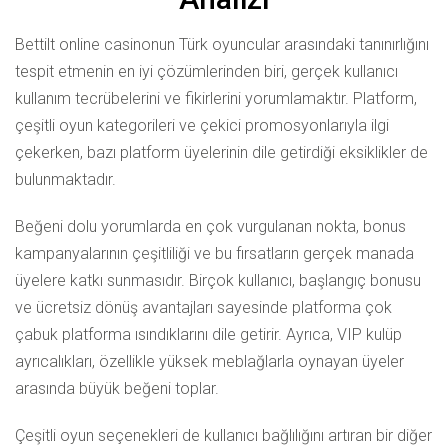
Bettilt online casinonun Türk oyuncular arasındaki tanınırlığını
tespit etmenin en iyi çözümlerinden biri, gerçek kullanıcı
kullanım tecrübelerini ve fikirlerini yorumlamaktır. Platform,
çeşitli oyun kategorileri ve çekici promosyonlarıyla ilgi
çekerken, bazı platform üyelerinin dile getirdiği eksiklikler de
bulunmaktadır.
Beğeni dolu yorumlarda en çok vurgulanan nokta, bonus
kampanyalarının çeşitliliği ve bu fırsatların gerçek manada
üyelere katkı sunmasıdır. Birçok kullanıcı, başlangıç bonusu
ve ücretsiz dönüş avantajları sayesinde platforma çok
çabuk platforma ısındıklarını dile getirir. Ayrıca, VIP kulüp
ayrıcalıkları, özellikle yüksek meblağlarla oynayan üyeler
arasında büyük beğeni toplar.
Çeşitli oyun seçenekleri de kullanıcı bağlılığını artıran bir diğer