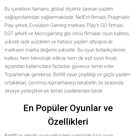
Bu içeriklerin tamamı, global ölçekte tanınan yazılım
sağlayıcılarından sağlanmaktadır. NetEnt firması, Pragmatic
Play şirketi, Evolution Gaming markası, Play’n GO firması,
EGT şirketi ve Microgaming gibi öncü firmalar, oyun kalitesi,
yüksek iade yüzdeleri ve hatasız yazılım altyapısı ile
markanın marka değerini yükseltir. Bu oyun tedarikçilerinin
katkısı, hem teknolojik istikrar hem de eşit oyun fırsatı
açısından katılımcılara fazladan güvence temin eder.
Toparlamak gerekirse, Bettilt oyun çeşitliliği ve güçlü yazılım
ortaklıkları, çevrimiçi kumarhaneyi rekabetin ön sırasında
zirveye yerleştiren en temel özelliklerden biridir.
En Popüler Oyunlar ve
Özellikleri
Bettilt’un zengin oyun yelpazesi içerisinde bazı oyun