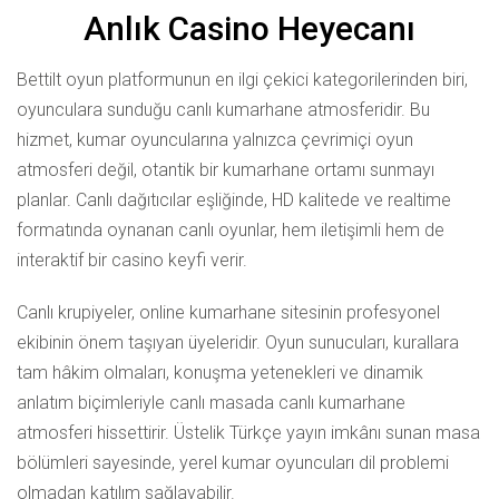
Anlık Casino Heyecanı
Bettilt oyun platformunun en ilgi çekici kategorilerinden biri,
oyunculara sunduğu canlı kumarhane atmosferidir. Bu
hizmet, kumar oyuncularına yalnızca çevrimiçi oyun
atmosferi değil, otantik bir kumarhane ortamı sunmayı
planlar. Canlı dağıtıcılar eşliğinde, HD kalitede ve realtime
formatında oynanan canlı oyunlar, hem iletişimli hem de
interaktif bir casino keyfi verir.
Canlı krupiyeler, online kumarhane sitesinin profesyonel
ekibinin önem taşıyan üyeleridir. Oyun sunucuları, kurallara
tam hâkim olmaları, konuşma yetenekleri ve dinamik
anlatım biçimleriyle canlı masada canlı kumarhane
atmosferi hissettirir. Üstelik Türkçe yayın imkânı sunan masa
bölümleri sayesinde, yerel kumar oyuncuları dil problemi
olmadan katılım sağlayabilir.