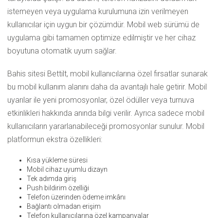
istemeyen veya uygulama kurulumuna izin verilmeyen
kullanıcılar için uygun bir çözümdür. Mobil web sürümü de
uygulama gibi tamamen optimize edilmiştir ve her cihaz
boyutuna otomatik uyum sağlar.
Bahis sitesi Bettilt, mobil kullanıcılarına özel fırsatlar sunarak
bu mobil kullanım alanını daha da avantajlı hale getirir. Mobil
uyarılar ile yeni promosyonlar, özel ödüller veya turnuva
etkinlikleri hakkında anında bilgi verilir. Ayrıca sadece mobil
kullanıcıların yararlanabileceği promosyonlar sunulur. Mobil
platformun ekstra özellikleri:
Kısa yükleme süresi
Mobil cihaz uyumlu dizayn
Tek adımda giriş
Push bildirim özelliği
Telefon üzerinden ödeme imkânı
Bağlantı olmadan erişim
Telefon kullanıcılarına özel kampanyalar