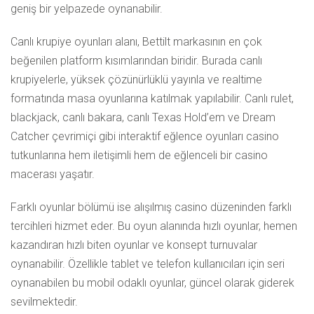
geniş bir yelpazede oynanabilir.
Canlı krupiye oyunları alanı, Bettilt markasının en çok
beğenilen platform kısımlarından biridir. Burada canlı
krupiyelerle, yüksek çözünürlüklü yayınla ve realtime
formatında masa oyunlarına katılmak yapılabilir. Canlı rulet,
blackjack, canlı bakara, canlı Texas Hold’em ve Dream
Catcher çevrimiçi gibi interaktif eğlence oyunları casino
tutkunlarına hem iletişimli hem de eğlenceli bir casino
macerası yaşatır.
Farklı oyunlar bölümü ise alışılmış casino düzeninden farklı
tercihleri hizmet eder. Bu oyun alanında hızlı oyunlar, hemen
kazandıran hızlı biten oyunlar ve konsept turnuvalar
oynanabilir. Özellikle tablet ve telefon kullanıcıları için seri
oynanabilen bu mobil odaklı oyunlar, güncel olarak giderek
sevilmektedir.