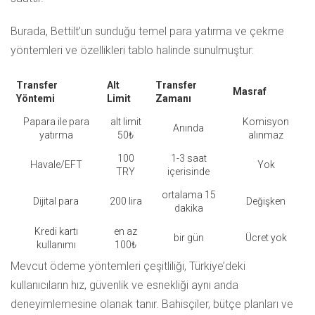
Burada, Bettilt’un sunduğu temel para yatırma ve çekme
yöntemleri ve özellikleri tablo halinde sunulmuştur:
Transfer
Alt
Transfer
Masraf
Yöntemi
Limit
Zamanı
Papara ile para
alt limit
Komisyon
Anında
yatırma
50₺
alınmaz
100
1-3 saat
Havale/EFT
Yok
TRY
içerisinde
ortalama 15
Dijital para
200 lira
Değişken
dakika
Kredi kartı
en az
bir gün
Ücret yok
kullanımı
100₺
Mevcut ödeme yöntemleri çeşitliliği, Türkiye’deki
kullanıcıların hız, güvenlik ve esnekliği aynı anda
deneyimlemesine olanak tanır. Bahisçiler, bütçe planları ve