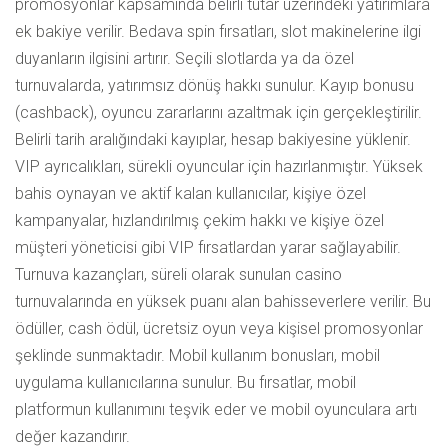
promosyonlar kapsamında belirli tutar üzerindeki yatırımlara
ek bakiye verilir. Bedava spin fırsatları, slot makinelerine ilgi
duyanların ilgisini artırır. Seçili slotlarda ya da özel
turnuvalarda, yatırımsız dönüş hakkı sunulur. Kayıp bonusu
(cashback), oyuncu zararlarını azaltmak için gerçekleştirilir.
Belirli tarih aralığındaki kayıplar, hesap bakiyesine yüklenir.
VIP ayrıcalıkları, sürekli oyuncular için hazırlanmıştır. Yüksek
bahis oynayan ve aktif kalan kullanıcılar, kişiye özel
kampanyalar, hızlandırılmış çekim hakkı ve kişiye özel
müşteri yöneticisi gibi VIP fırsatlardan yarar sağlayabilir.
Turnuva kazançları, süreli olarak sunulan casino
turnuvalarında en yüksek puanı alan bahisseverlere verilir. Bu
ödüller, cash ödül, ücretsiz oyun veya kişisel promosyonlar
şeklinde sunmaktadır. Mobil kullanım bonusları, mobil
uygulama kullanıcılarına sunulur. Bu fırsatlar, mobil
platformun kullanımını teşvik eder ve mobil oyunculara artı
değer kazandırır.