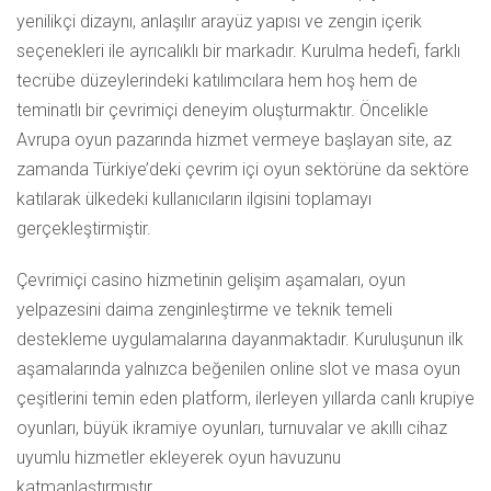
yenilikçi dizaynı, anlaşılır arayüz yapısı ve zengin içerik
seçenekleri ile ayrıcalıklı bir markadır. Kurulma hedefi, farklı
tecrübe düzeylerindeki katılımcılara hem hoş hem de
teminatlı bir çevrimiçi deneyim oluşturmaktır. Öncelikle
Avrupa oyun pazarında hizmet vermeye başlayan site, az
zamanda Türkiye’deki çevrim içi oyun sektörüne da sektöre
katılarak ülkedeki kullanıcıların ilgisini toplamayı
gerçekleştirmiştir.
Çevrimiçi casino hizmetinin gelişim aşamaları, oyun
yelpazesini daima zenginleştirme ve teknik temeli
destekleme uygulamalarına dayanmaktadır. Kuruluşunun ilk
aşamalarında yalnızca beğenilen online slot ve masa oyun
çeşitlerini temin eden platform, ilerleyen yıllarda canlı krupiye
oyunları, büyük ikramiye oyunları, turnuvalar ve akıllı cihaz
uyumlu hizmetler ekleyerek oyun havuzunu
katmanlaştırmıştır.