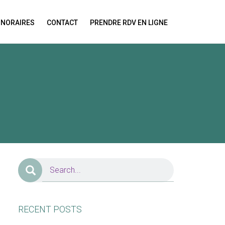
NORAIRES
CONTACT
PRENDRE RDV EN LIGNE
ion!
RECENT POSTS