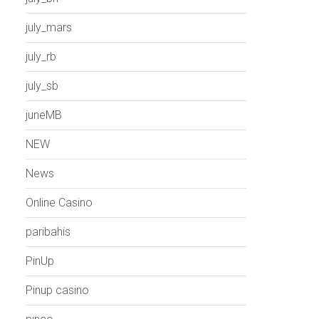
july_mars
july_rb
july_sb
juneMB
NEW
News
Online Casino
paribahis
PinUp
Pinup casino