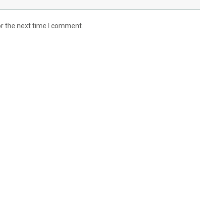
or the next time I comment.