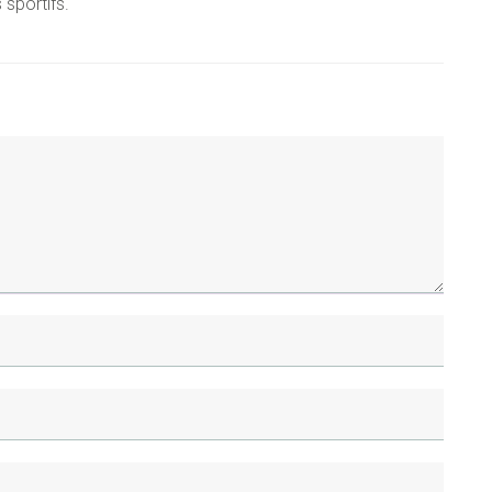
 sportifs.