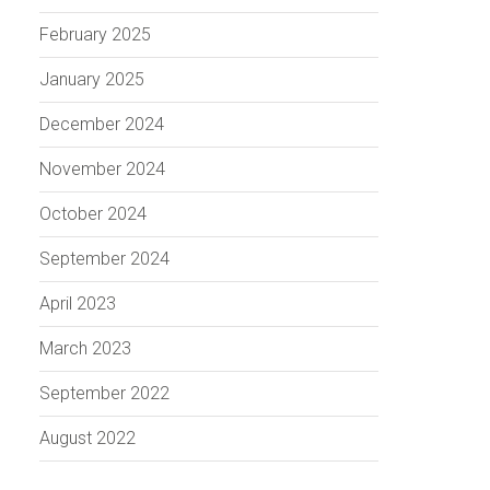
February 2025
January 2025
December 2024
November 2024
October 2024
September 2024
April 2023
March 2023
September 2022
August 2022