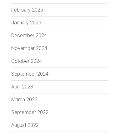
February 2025
January 2025
December 2024
November 2024
October 2024
September 2024
April 2023
March 2023
September 2022
August 2022