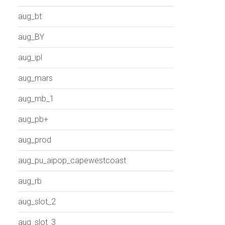
aug_bt
aug_BY
aug_ipl
aug_mars
aug_mb_1
aug_pb+
aug_prod
aug_pu_aipop_capewestcoast
aug_rb
aug_slot_2
aug_slot_3